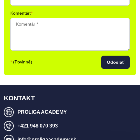
Komentár:
*
*
(Povinné)
Odoslať
KONTAKT
PROLIGA ACADEMY
+421 948 070 393
info​@proligaacademy​.sk